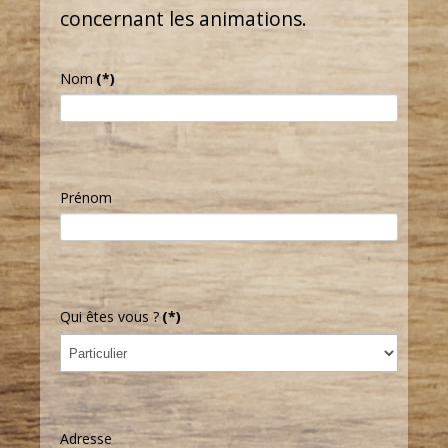
concernant les animations.
Nom
(*)
Prénom
Qui êtes vous ?
(*)
Adresse