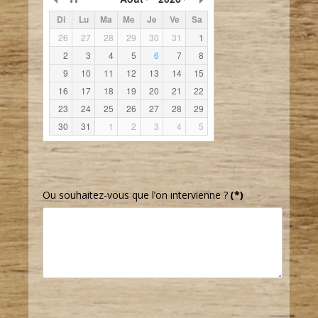
Di
Lu
Ma
Me
Je
Ve
Sa
26
27
28
29
30
31
1
2
3
4
5
6
7
8
9
10
11
12
13
14
15
16
17
18
19
20
21
22
23
24
25
26
27
28
29
30
31
1
2
3
4
5
Ou souhaitez-vous que l’on intervienne ?
(*)